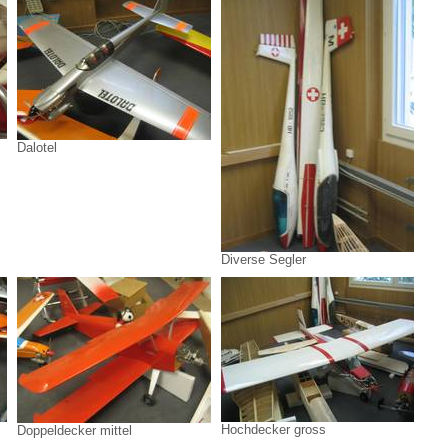
Dalotel
Diverse Segler
Hochdecker gross
Doppeldecker mittel