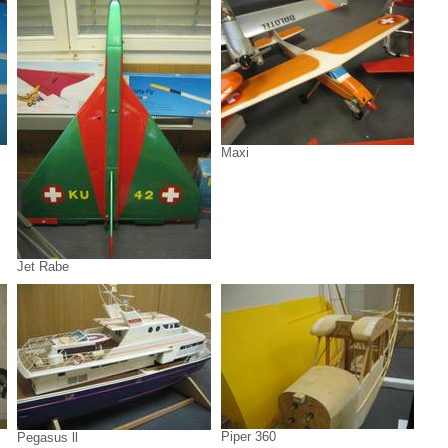
Maxi
Jet Rabe
Piper 360
Pegasus ll