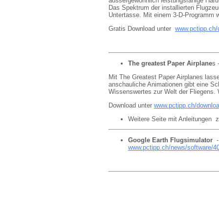
aussergewöhnlich leistungsfähige Hard
Das Spektrum der installierten Flugze
Untertasse. Mit einem 3-D-Programm w
Gratis Download unter
www.pctipp.ch/
The greatest Paper Airplane
s 
Mit The Greatest Paper Airplanes lass
anschauliche Animationen gibt eine Schr
Wissenswertes zur Welt der Fliegens. 
Download unter
www.pctipp.ch/downloa
Weitere Seite mit Anleitungen 
Google Earth Flugsimulator
- 
www.pctipp.ch/news/software/4