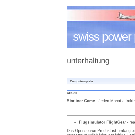
swiss power 
unterhaltung
Computerspiele
Aktuell
Starliner Game
- Jeden Monat attrakti
Flugsimulator FlightGear
- rea
Das Opensource Produkt ist umfangreic