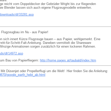
ware.
uge reicht vom Doppeldecker der Gebrüder Wright bis zur fliegenden
ie Blender lassen sich auch eigene Flugzeugmodelle entwerfen.
downloads/dl/33281.asp
- Flugzeugbau im Nu - aus Papier!
en sich innert Kürze Flugzeuge bauen – aus Papier, wohlgemerkt. Eine
itt-für-Schritt-Falt-Anleitung. Daneben vermittelt die Shareware
Winzige Animationen sorgen zusätzlich für einen lockeren Rahmen.
ds/dl/14972.asp
zum Bau von Papierfliegern:
http://home.pages.at/taubald/index.htm
Mit Düsenjet oder Propellerflugi um die Welt! Hier finden Sie die Anleitung:
0870/google_earth_hebt_ab.html